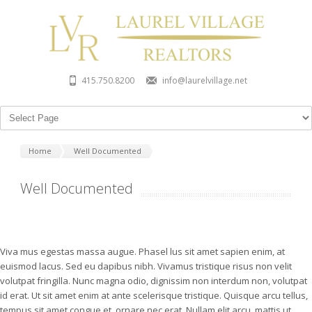
415.750.8200
info@laurelvillage.net
Home
Well Documented
Well Documented
Viva mus egestas massa augue. Phasel lus sit amet sapien enim, at
euismod lacus. Sed eu dapibus nibh. Vivamus tristique risus non velit
volutpat fringilla. Nunc magna odio, dignissim non interdum non, volutpat
id erat. Ut sit amet enim at ante scelerisque tristique. Quisque arcu tellus,
tempus sit amet congue et, ornare nec erat. Nullam elit arcu, mattis ut